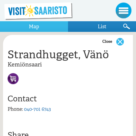
Map
List
Close
Strandhugget, Vänö
Show only items that appear on the map
Kemiönsaari
Kemiönsaari
Kajs Bogser och Sjötrans
Strandhugget, Vänö
Tunhamn
Contact
Vänö
Phone:
040-701 6743
Strandhugget, Vänö, Kemiönsaari
Share