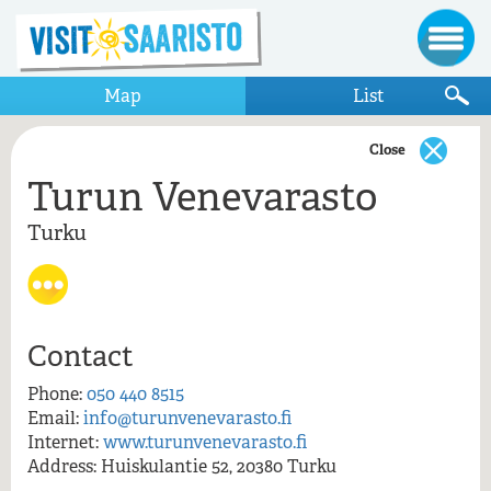
Map
List
Close
Turun Venevarasto
Show only items that appear on the map
Turku
Turku
Kuljetuspalvelu Voutilainen
Pidä Saaristo Siistinä
Turun Venevarasto
Contact
Phone:
050 440 8515
Email:
info@turunvenevarasto.fi
Turun Venevarasto, Turku
Internet:
www.turunvenevarasto.fi
Address: Huiskulantie 52, 20380 Turku