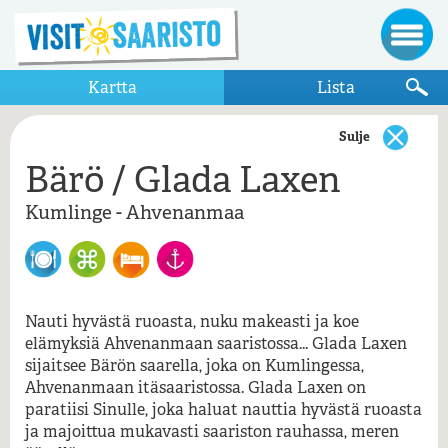
Kartta
Lista
Sulje
Bärö / Glada Laxen
Näytä vain kartalla näkyvät kohteet
Kumlinge - Ahvenanmaa
Ahvenanmaa - Enklinge
Restaurang Glada Laxen
Ahvenanmaa - Kumlinge
Restaurang Kastören
Nauti hyvästä ruoasta, nuku makeasti ja koe
elämyksiä Ahvenanmaan saaristossa... Glada Laxen
Ahvenenmaa - Enklinge
sijaitsee Bärön saarella, joka on Kumlingessa,
Bärö / Glada Laxen, Ahvenanmaa,
Kumlinge
Ahvenanmaan itäsaaristossa. Glada Laxen on
Enklinge butiken
paratiisi Sinulle, joka haluat nauttia hyvästä ruoasta
Kumlinge - Ahvenanmaa
ja majoittua mukavasti saariston rauhassa, meren