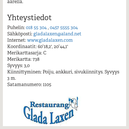
Lue lisää...
äärellä.
Bärö / Glada Laxen
Enklinge
Yhteystiedot
Kumlinge Filialapotek
Kumlinge vierasvenesatama
Puhelin:
018 55 304
,
0457 5555 304
Sähköposti:
gladalaxen@aland.net
Internet:
www.gladalaxen.com
Koordinaatit: 60°18,2', 20°44,1'
Merikarttasarja: C
Merikartta: 738
Syvyys: 3,0
Kiinnittyminen: Poiju, ankkuri, sivukiinnitys. Syvyys
3 m.
Satamanumero: 1105