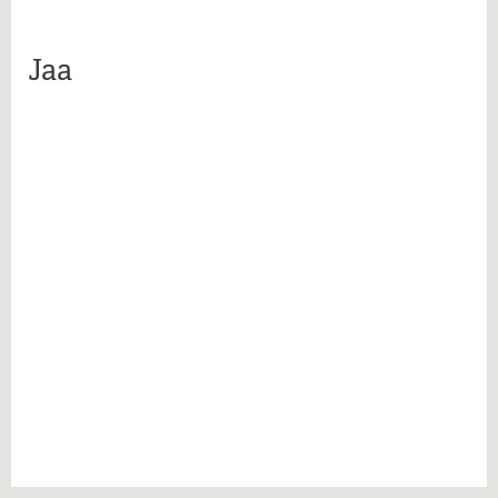
Lue lisää...
Jaa