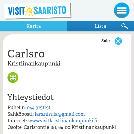
Kartta
Lista
Sulje
Carlsro
Näytä vain kartalla näkyvät kohteet
Kristiinankaupunki
Kristiinankaupunki
Carlsro
Crazy Cat
Kristiinankaupungin merimuseo
Yhteystiedot
Kristiinankaupunki matkailuinfo
Puhelin:
044 9151191
Kristiinankaupunki, keskusta
Sähköposti:
lars.nisula@gmail.com
Carlsro, Kristiinankaupunki
Lebellin kauppiaantalon museo
Internet:
www.visitkristiinankaupunki.fi
Osoite: Carlsrontie 181, 64100 Kristiinankaupunki