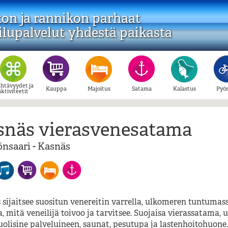
ton ja rannikon parhaat
lupalvelut yhdestä paikasta
htävyydet ja
Kauppa
Majoitus
Satama
Kalastus
Pyör
aktiviteetit
snäs vierasvenesatama
nsaari - Kasnäs
 sijaitsee suositun venereitin varrella, ulkomeren tuntumass
, mitä veneilijä toivoo ja tarvitsee. Suojaisa vierassatama, u
lisine palveluineen, saunat, pesutupa ja lastenhoitohuone. 