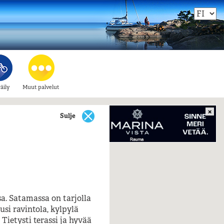
äily
Muut palvelut
×
Sulje
a. Satamassa on tarjolla
usi ravintola, kylpylä
Tietysti terassi ja hyvää