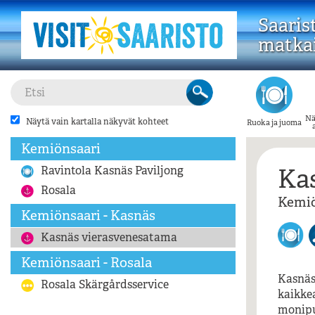
Saaris
matkai
Nä
Näytä vain kartalla näkyvät kohteet
Ruoka ja juoma
Kemiönsaari
Ka
Ravintola Kasnäs Paviljong
Rosala
Kemiö
Kemiönsaari - Kasnäs
Kasnäs vierasvenesatama
Kemiönsaari - Rosala
Kasnäs
Rosala Skärgårdsservice
kaikkea
monipuo