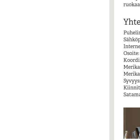
ruokaa
Yhte
Puheli
Sähköp
Intern
Osoite
Koordin
Merikar
Merikar
Syvyys:
Kiinnit
Satama