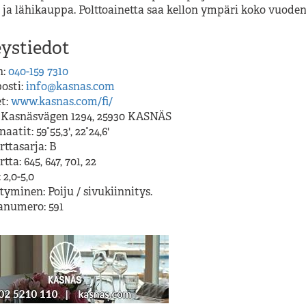
 ja lähikauppa. Polttoainetta saa kellon ympäri koko vuoden
Kasnäs vierasvenesatama, Ka
ystiedot
n:
040-159 7310
osti:
info@kasnas.com
et:
www.kasnas.com/fi/
: Kasnäsvägen 1294, 25930 KASNÄS
aatit: 59°55,3', 22°24,6'
ttasarja: B
tta: 645, 647, 701, 22
 2,0-5,0
tyminen: Poiju / sivukiinnitys.
numero: 591