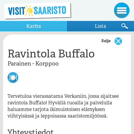
Kartta
Lista
Sulje
Ravintola Buffalo
Näytä vain kartalla näkyvät kohteet
Parainen - Korppoo
Parainen - Korppoo
Korpoström
Korpoström Ravintola
Korppoon apteekki
Tervetuloa vierassatama Verkaniin, jossa sijaitsee
Ravintola Buffalo
ravintola Buffalo! Hyvällä ruoalla ja palvelulla
haluamme tarjota ikimuistoisen elämyksen
Verkan
Ravintola Buffalo , Korppoo, Parainen
viihtyisässä ja leppoisassa saaristomiljöössä.
Yhteystiedot