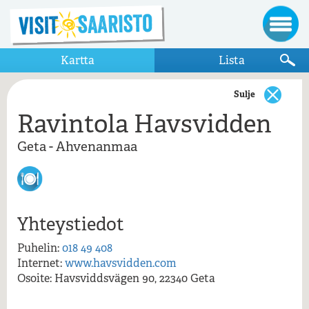
Kartta
Lista
Sulje
Ravintola Havsvidden
Näytä vain kartalla näkyvät kohteet
Geta - Ahvenanmaa
Geta - Ahvenanmaa
Havsvidden
Ravintola Havsvidden
Yhteystiedot
Puhelin:
018 49 408
Ravintola Havsvidden , Ahvenanmaa ,
Internet:
www.havsvidden.com
Geta
Osoite: Havsviddsvägen 90, 22340 Geta