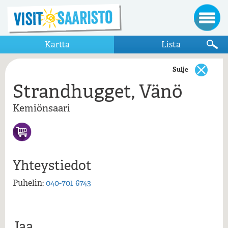
Kartta
Lista
Sulje
Strandhugget, Vänö
Näytä vain kartalla näkyvät kohteet
Kemiönsaari
Kemiönsaari
Kajs Bogser och Sjötrans
Strandhugget, Vänö
Tunhamn
Yhteystiedot
Vänö
Puhelin:
040-701 6743
Strandhugget, Vänö, Kemiönsaari
Jaa