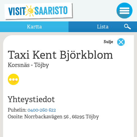
Kartta
Lista
Sulje
Taxi Kent Björkblom
Näytä vain kartalla näkyvät kohteet
Korsnäs - Töjby
Korsnäs - Töjby
Taxi Kent Björkblom
Yhteystiedot
Puhelin:
0400-260 622
Osoite: Norrbackavägen 56 , 66295 Töjby
Taxi Kent Björkblom , Töjby , Korsnäs