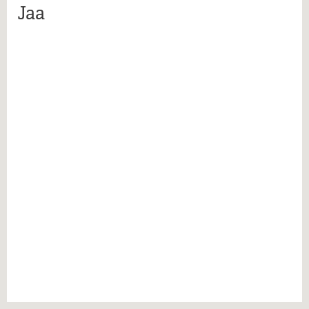
Lue lisää...
Jaa