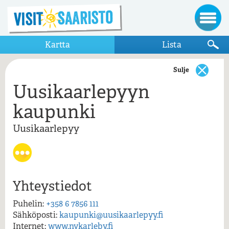
Kartta
Lista
Sulje
Uusikaarlepyyn
Näytä vain kartalla näkyvät kohteet
kaupunki
Uusikaarlepyy
Uusikaarlepyy
Uusikaarlepyyn kaupunki
Yhteystiedot
Uusikaarlepyyn kaupunki , Uusikaarlepyy
Puhelin:
+358 6 7856 111
Sähköposti:
kaupunki@uusikaarlepyy.fi
Internet:
www.nykarleby.fi