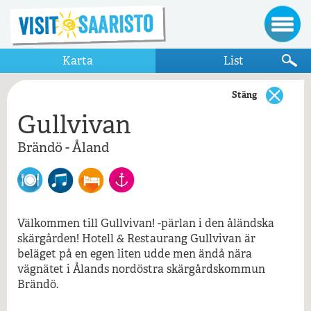
Karta
List
Stäng
Gullvivan
Visa bara destinationer som visas på kartan
Brändö - Åland
Brändö - Åland
Gullvivan
Åland
Restaurang Gullvivan
Välkommen till Gullvivan! -pärlan i den åländska
skärgården! Hotell & Restaurang Gullvivan är
beläget på en egen liten udde men ändå nära
Gullvivan , Åland, Brändö
vägnätet i Ålands nordöstra skärgårdskommun
Brändö.