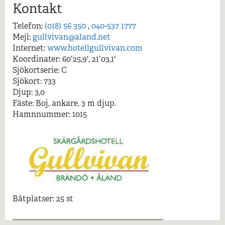
Mer information...
Kontakt
Telefon:
(018) 56 350
,
040-537 1777
Mejl:
gullvivan@aland.net
Internet:
www.hotellgullvivan.com
Koordinater: 60°25,9', 21°03,1'
Sjökortserie: C
Sjökort: 733
Djup: 3,0
Fäste: Boj, ankare. 3 m djup.
Hamnnummer: 1015
Båtplatser: 25 st