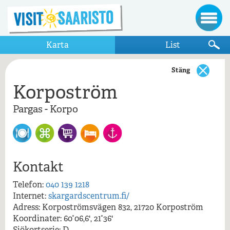
Karta
List
Stäng
Korpoström
Visa bara destinationer som visas på kartan
Pargas - Korpo
Pargas
Korpoström Ravintola
Pargas - Korpo
Kontakt
Korpo Apotek
Korpoström
Telefon:
040 139 1218
Reastaurang Buffalo
Korpoström, Korpo, Pargas
Internet:
skargardscentrum.fi/
Adress: Korpoströmsvägen 832, 21720 Korpoström
Verkan
Koordinater: 60°06,6', 21°36'
Sjökortserie: D