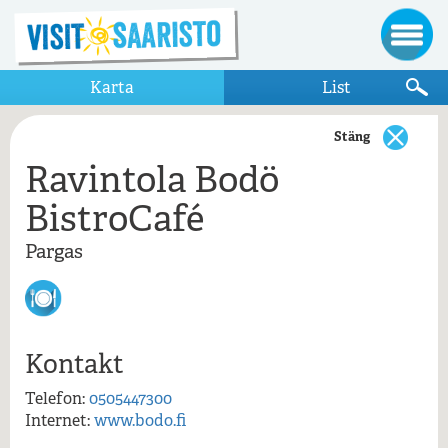
Karta
List
Stäng
Ravintola Bodö
Visa bara destinationer som visas på kartan
BistroCafé
Parainen - Nötö
Pargas
Nötöboden
Pargas
Bodö
Ravintola Bodö BistroCafé
Kontakt
Pargas - Nötö
Ravintola Bodö BistroCafé, Pargas
Telefon:
0505447300
Nötö
Internet:
www.bodo.fi