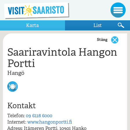
Karta
List
Stäng
Saariravintola Hangon
Visa bara destinationer som visas på kartan
Portti
Hangö
Hangö
Hangö gästhamn, Östra hamnen
Hangöby
Saariravintola Hangon Portti
Tian Kirja - Tias Bok
Kontakt
Östersjö Port
Saariravintola Hangon Portti, Hangö
Telefon:
09 6128 6000
Internet:
www.hangonportti.fi
Adress: Itämeren Portti, 10901 Hanko